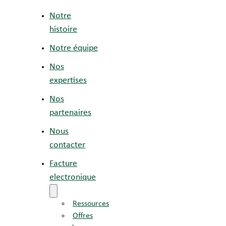
Notre
histoire
Notre équipe
Nos
expertises
Nos
partenaires
Nous
contacter
Facture
electronique
Ressources
Offres