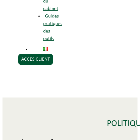
du
cabinet
Guides
pratiques
des
outils
ACCES CLIENT
POLITIQ